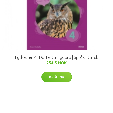
Lydretten 4 | Dorte Damgaard | Språk: Dansk
254.5 NOK
KJØP NÅ