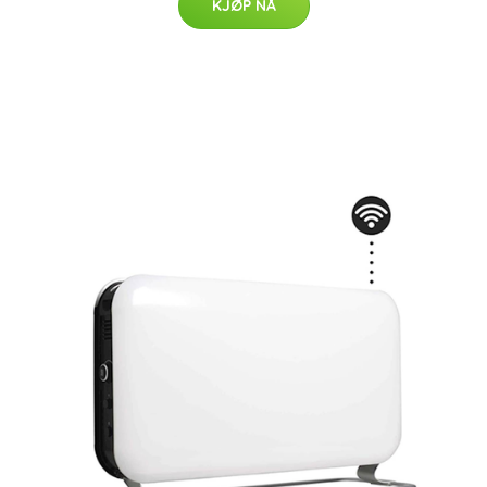
KJØP NÅ