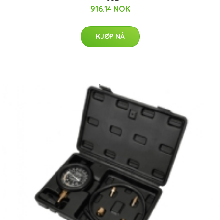
916.14 NOK
KJØP NÅ