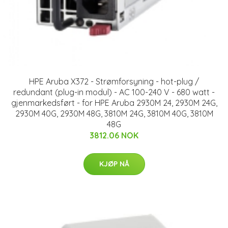
HPE Aruba X372 - Strømforsyning - hot-plug /
redundant (plug-in modul) - AC 100-240 V - 680 watt -
gjenmarkedsført - for HPE Aruba 2930M 24, 2930M 24G,
2930M 40G, 2930M 48G, 3810M 24G, 3810M 40G, 3810M
48G
3812.06 NOK
KJØP NÅ