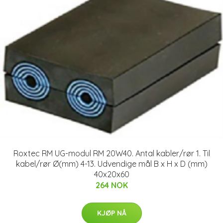
Roxtec RM UG-modul RM 20W40. Antal kabler/rør 1. Til
kabel/rør Ø(mm) 4-13. Udvendige mål B x H x D (mm)
40x20x60
264 NOK
KJØP NÅ