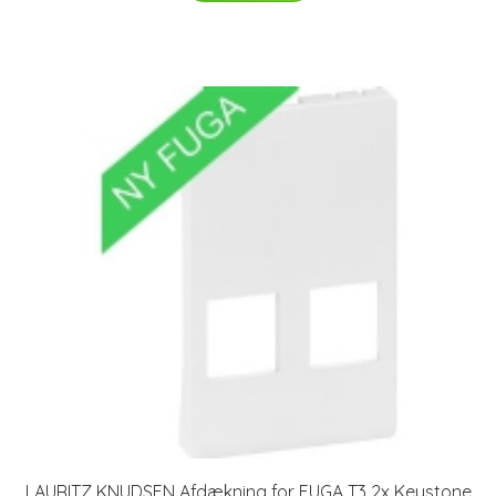
LAURITZ KNUDSEN Afdækning for FUGA T3 2x Keystone