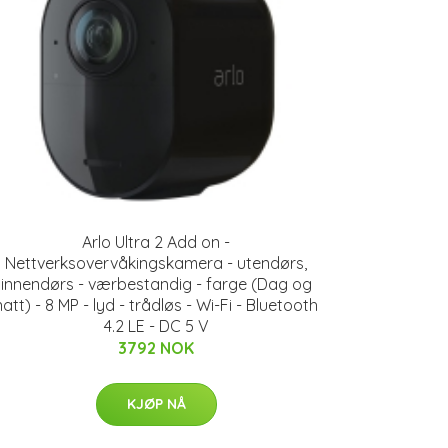
Arlo Ultra 2 Add on -
Nettverksovervåkingskamera - utendørs,
innendørs - værbestandig - farge (Dag og
natt) - 8 MP - lyd - trådløs - Wi-Fi - Bluetooth
4.2 LE - DC 5 V
3792 NOK
KJØP NÅ