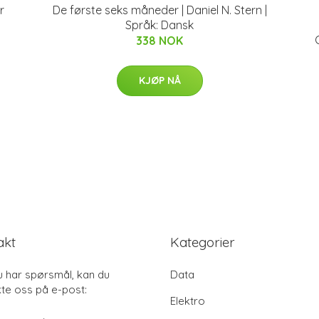
r
De første seks måneder | Daniel N. Stern |
Språk: Dansk
338 NOK
KJØP NÅ
akt
Kategorier
u har spørsmål, kan du
Data
te oss på e-post:
Elektro