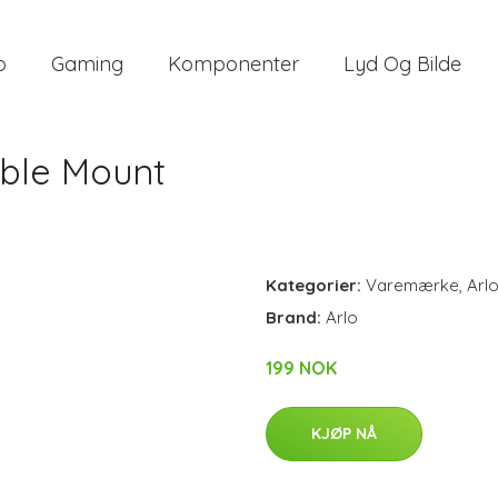
o
Gaming
Komponenter
Lyd Og Bilde
able Mount
Kategorier:
Varemærke
,
Arl
Brand:
Arlo
199 NOK
KJØP NÅ