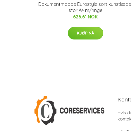
Dokumentmappe Eurostyle sort kunstlæde
stor A4 m/ringe
626.61 NOK
KJØP NÅ
Kont
Hvis d
kontak