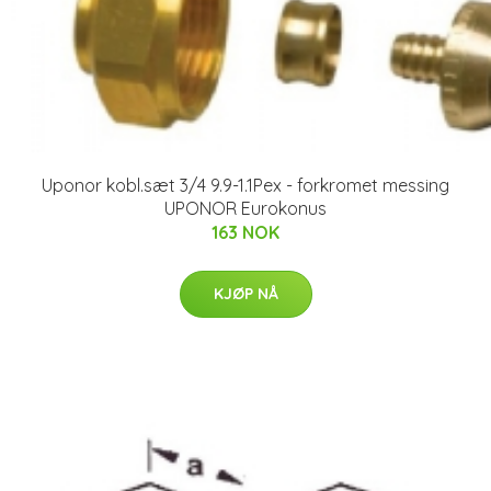
Uponor kobl.sæt 3/4 9.9-1.1Pex - forkromet messing
UPONOR Eurokonus
163 NOK
KJØP NÅ