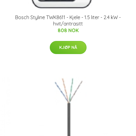
Bosch Styline TWK8611 - Kjele - 1.5 liter - 2.4 kW -
hvit/antrasitt
808 NOK
KJØP NÅ