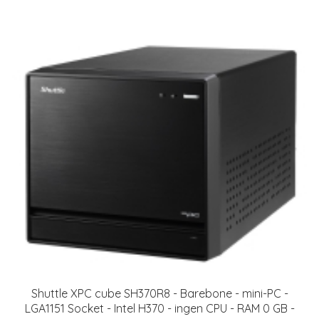
Shuttle XPC cube SH370R8 - Barebone - mini-PC -
LGA1151 Socket - Intel H370 - ingen CPU - RAM 0 GB -