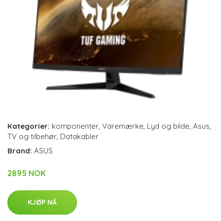
Kategorier:
komponenter
,
Varemærke
,
Lyd og bilde
,
Asus
,
TV og tilbehør
,
Datakabler
Brand:
ASUS
2895 NOK
KJØP NÅ