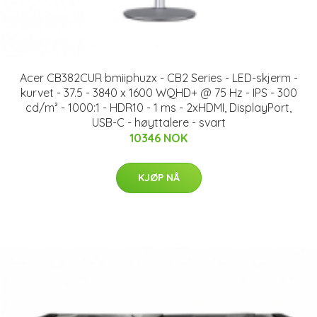
Acer CB382CUR bmiiphuzx - CB2 Series - LED-skjerm -
kurvet - 37.5 - 3840 x 1600 WQHD+ @ 75 Hz - IPS - 300
cd/m² - 1000:1 - HDR10 - 1 ms - 2xHDMI, DisplayPort,
USB-C - høyttalere - svart
10346 NOK
KJØP NÅ