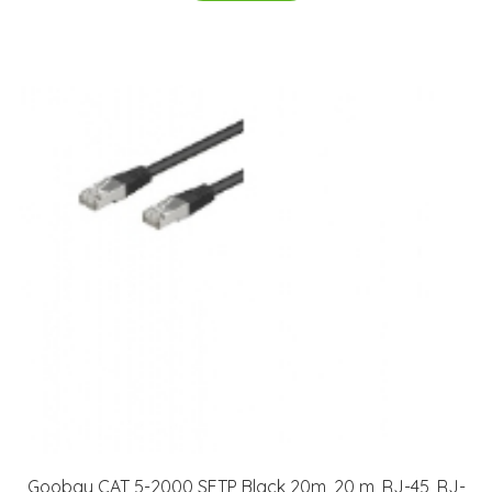
Goobay CAT 5-2000 SFTP Black 20m, 20 m, RJ-45, RJ-