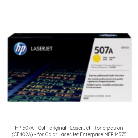
HP 507A - Gul - original - LaserJet - tonerpatron
(CE402A) - for Color LaserJet Enterprise MFP M575