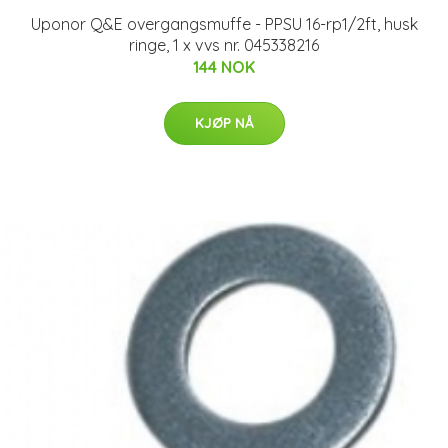
Uponor Q&E overgangsmuffe - PPSU 16-rp1/2ft, husk
ringe, 1 x vvs nr. 045338216
144 NOK
KJØP NÅ