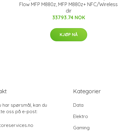
Flow MFP M880z, MFP M880z+ NFC/Wireless
dir
33793.74 NOK
KJØP NÅ
akt
Kategorier
u har spørsmål, kan du
Data
te oss på e-post:
Elektro
coreservices.no
Gaming