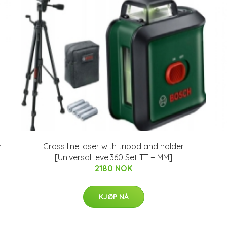
n
Cross line laser with tripod and holder
[UniversalLevel360 Set TT + MM]
2180 NOK
KJØP NÅ