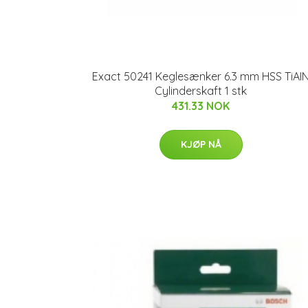
Exact 50241 Keglesænker 6.3 mm HSS TiAI
Cylinderskaft 1 stk
431.33 NOK
KJØP NÅ