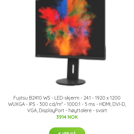
Fujitsu B2410 WS - LED-skjerm - 24.1 - 1920 x 1200
WUXGA - IPS - 300 cd/m² - 1000:1 - 5 ms - HDMI, DVI-D,
VGA, DisplayPort - høyttalere - svart
3914 NOK
KJØP NÅ