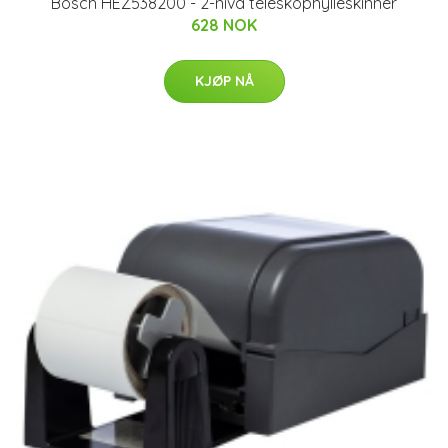
Bosch HEZ538200 - 2-nivå teleskophylleskinner
628 NOK
KJØP NÅ