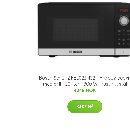
Bosch Serie | 2 FEL023MS2 - Mikrobølgeov
med grill - 20 liter - 800 W - rustfritt stål
4248 NOK
KJØP NÅ