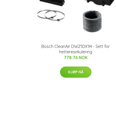
Bosch CleanAir DWZ1DX1I4 - Sett for
hetteresirkulering
778.76 NOK
KJØP NÅ