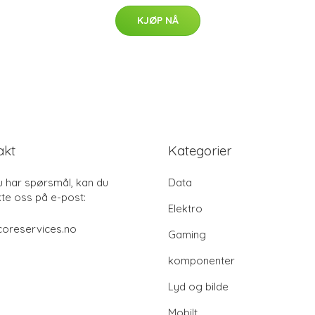
KJØP NÅ
akt
Kategorier
u har spørsmål, kan du
Data
te oss på e-post:
Elektro
coreservices.no
Gaming
komponenter
Lyd og bilde
Mobilt