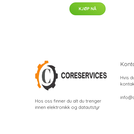
KJØP NÅ
Kont
Hvis d
kontak
info@
Hos oss finner du alt du trenger
innen elektronikk og datautstyr