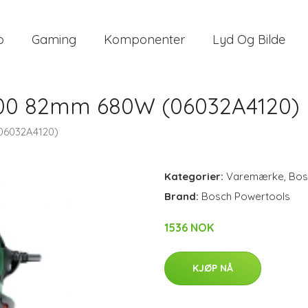
o
Gaming
Komponenter
Lyd Og Bilde
000 82mm 680W (06032A4120)
06032A4120)
Kategorier:
Varemærke
,
Bos
Brand:
Bosch Powertools
1536 NOK
KJØP NÅ