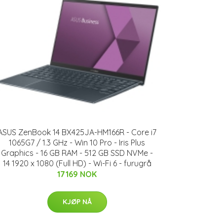
ASUS ZenBook 14 BX425JA-HM166R - Core i7
1065G7 / 1.3 GHz - Win 10 Pro - Iris Plus
Graphics - 16 GB RAM - 512 GB SSD NVMe -
14 1920 x 1080 (Full HD) - Wi-Fi 6 - furugrå
17169 NOK
KJØP NÅ