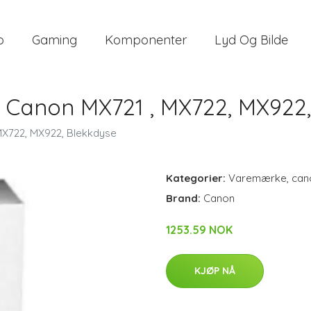
o
Gaming
Komponenter
Lyd Og Bilde
Canon MX721 , MX722, MX922,
X722, MX922, Blekkdyse
Kategorier:
Varemærke
,
can
Brand:
Canon
1253.59 NOK
KJØP NÅ