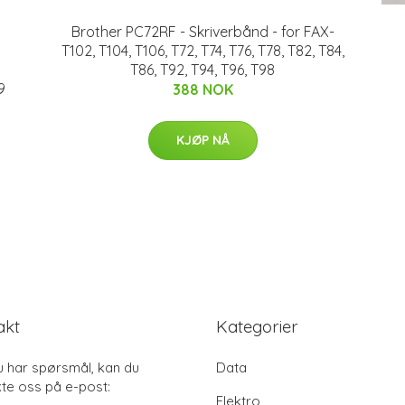
Brother PC72RF - Skriverbånd - for FAX-
T102, T104, T106, T72, T74, T76, T78, T82, T84,
T86, T92, T94, T96, T98
9
388 NOK
KJØP NÅ
akt
Kategorier
u har spørsmål, kan du
Data
te oss på e-post:
Elektro