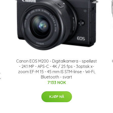
Canon EOS M200 - Digitalkamera - speilløst
- 24.1 MP - APS-C - 4K / 25 fps - 3optisk x-
,
zoom EF-M 15 - 45 mm IS STM-linse - Wi-Fi,
,
Bluetooth - svart
7133 NOK
KJØP NÅ