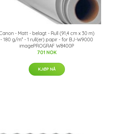
Canon - Matt - belagt - Rull (91,4 cm x 30 m)
- 180 g/m² - 1 rull(er) papir - for BJ-W9000
imagePROGRAF W8400P
701 NOK
KJØP NÅ