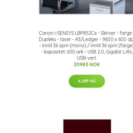
Canon i-SENSYS LBP852Cx - Skriver - farge 
Dupleks - laser - A3/Ledger - 9600 x 600 dp
- inntil 36 spm (mono) / inntil 36 spm (farge
- kapasitet: 650 ark - USB 2.0, Gigabit LAN,
USB-vert
20985 NOK
KJØP NÅ