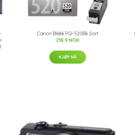
-
Canon Blekk PGI-520Bk Sort
i
218.9 NOK
)
KJØP NÅ