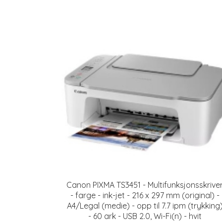
Canon PIXMA TS3451 - Multifunksjonsskrive
- farge - ink-jet - 216 x 297 mm (original) -
A4/Legal (medie) - opp til 7.7 ipm (trykking
- 60 ark - USB 2.0, Wi-Fi(n) - hvit