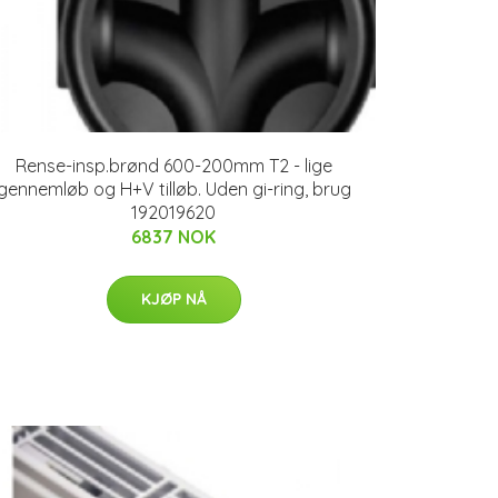
Rense-insp.brønd 600-200mm T2 - lige
gennemløb og H+V tilløb. Uden gi-ring, brug
192019620
6837 NOK
KJØP NÅ