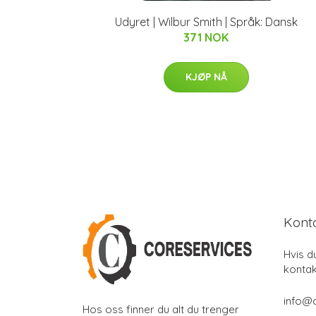
Udyret | Wilbur Smith | Språk: Dansk
371 NOK
KJØP NÅ
Kont
Hvis d
kontak
info@
Hos oss finner du alt du trenger