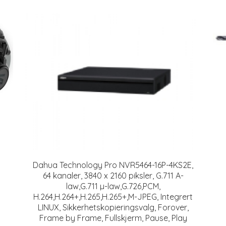
Dahua Technology Pro NVR5464-16P-4KS2E,
64 kanaler, 3840 x 2160 piksler, G.711 A-
law,G.711 µ-law,G.726,PCM,
H.264,H.264+,H.265,H.265+,M-JPEG, Integrert
LINUX, Sikkerhetskopieringsvalg, Forover,
Frame by Frame, Fullskjerm, Pause, Play