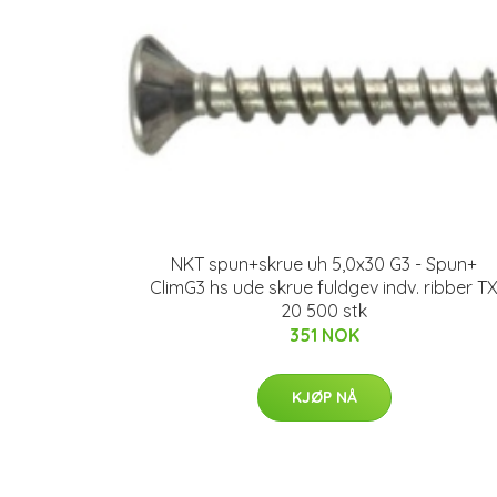
NKT spun+skrue uh 5,0x30 G3 - Spun+
ClimG3 hs ude skrue fuldgev indv. ribber T
20 500 stk
351 NOK
KJØP NÅ