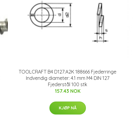
TOOLCRAFT B4 D127:A2K 188666 Fjederringe
X
Indvendig diameter: 4.1 mm M4 DIN 127
Fjederstål 100 stk
157.43 NOK
KJØP NÅ