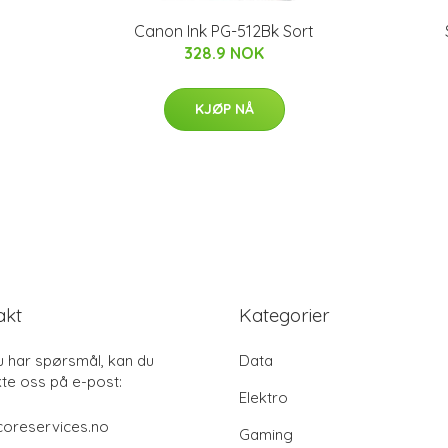
Canon Ink PG-512Bk Sort
328.9 NOK
KJØP NÅ
akt
Kategorier
u har spørsmål, kan du
Data
te oss på e-post:
Elektro
coreservices.no
Gaming