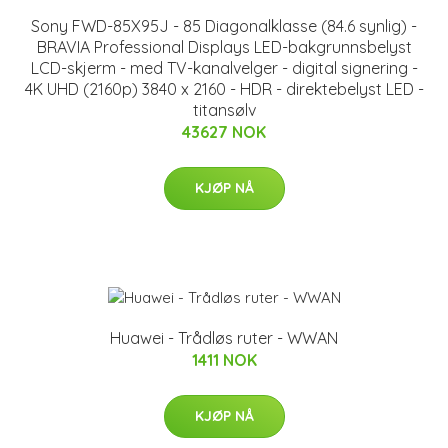
Sony FWD-85X95J - 85 Diagonalklasse (84.6 synlig) -
BRAVIA Professional Displays LED-bakgrunnsbelyst
LCD-skjerm - med TV-kanalvelger - digital signering -
4K UHD (2160p) 3840 x 2160 - HDR - direktebelyst LED -
titansølv
43627 NOK
KJØP NÅ
Huawei - Trådløs ruter - WWAN
1411 NOK
KJØP NÅ