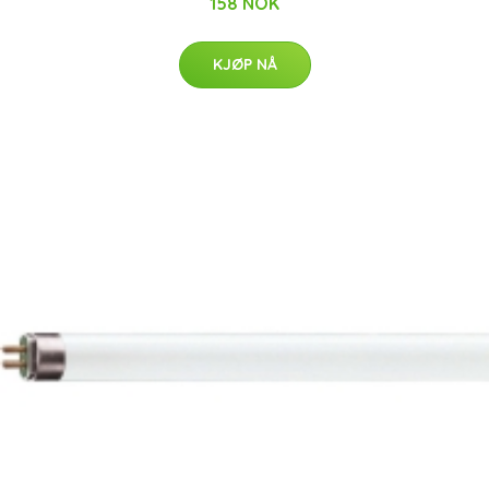
158 NOK
KJØP NÅ