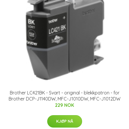
Brother LC421BK - Svart - original - blekkpatron - for
Brother DCP-J1140DW, MFC-J1010DW, MFC-J1012DW
229 NOK
KJØP NÅ