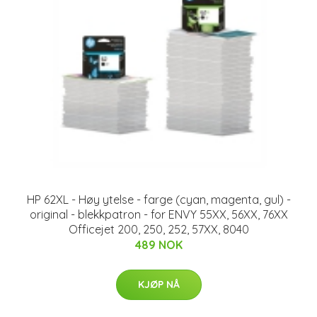
HP 62XL - Høy ytelse - farge (cyan, magenta, gul) -
original - blekkpatron - for ENVY 55XX, 56XX, 76XX
Officejet 200, 250, 252, 57XX, 8040
489 NOK
KJØP NÅ