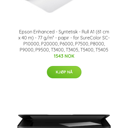
Epson Enhanced - Syntetisk - Rull A1 (61 cm
x 40 m) - 77 g/m² - papir - for SureColor SC-
P10000, P20000, P6000, P7500, P8000,
P9000, P9500, T3400, T3405, T5400, T5405
1543 NOK
KJØP NÅ