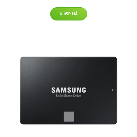
KJØP NÅ