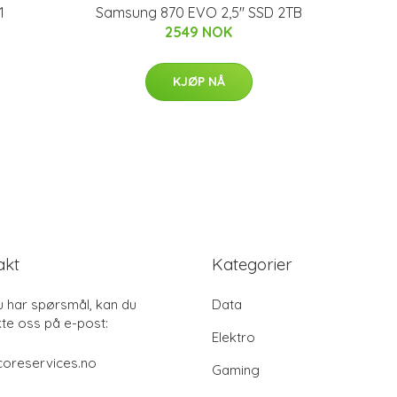
1
Samsung 870 EVO 2,5'' SSD 2TB
2549 NOK
KJØP NÅ
akt
Kategorier
u har spørsmål, kan du
Data
te oss på e-post:
Elektro
coreservices.no
Gaming