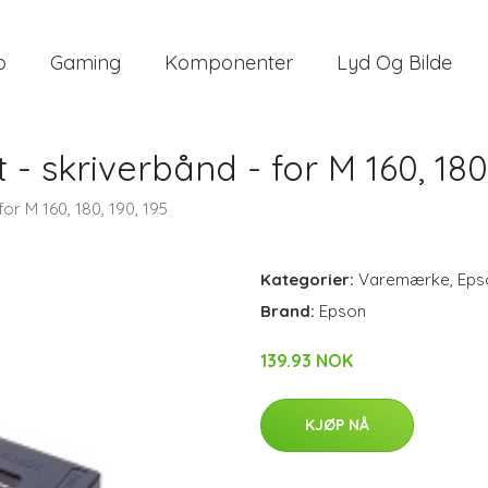
o
Gaming
Komponenter
Lyd Og Bilde
- skriverbånd - for M 160, 180,
or M 160, 180, 190, 195
Kategorier:
Varemærke
,
Eps
Brand:
Epson
139.93 NOK
KJØP NÅ