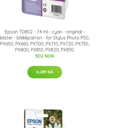
Epson T0802 - 7.4 ml - cyan - original -
blister - blekkpatron - for Stylus Photo P50,
PX650, PX660, PX700, PX710, PX720, PX730,
PX800, PX810, PX820, PX830
302 NOK
KJØP NÅ