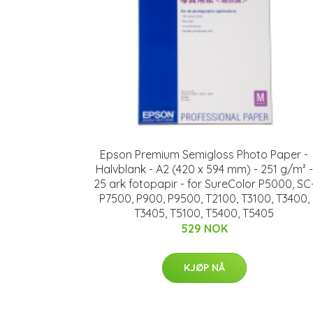
Epson Premium Semigloss Photo Paper -
Halvblank - A2 (420 x 594 mm) - 251 g/m² -
25 ark fotopapir - for SureColor P5000, SC
P7500, P900, P9500, T2100, T3100, T3400,
T3405, T5100, T5400, T5405
529 NOK
KJØP NÅ