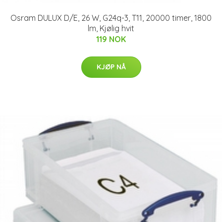
Osram DULUX D/E, 26 W, G24q-3, T11, 20000 timer, 1800
lm, Kjølig hvit
119 NOK
KJØP NÅ