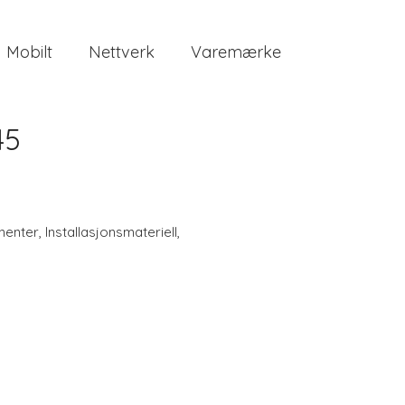
Mobilt
Nettverk
Varemærke
45
enter
,
Installasjonsmateriell
,