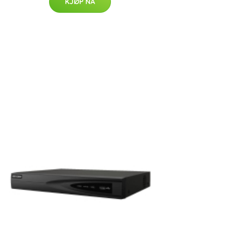
KJØP NÅ