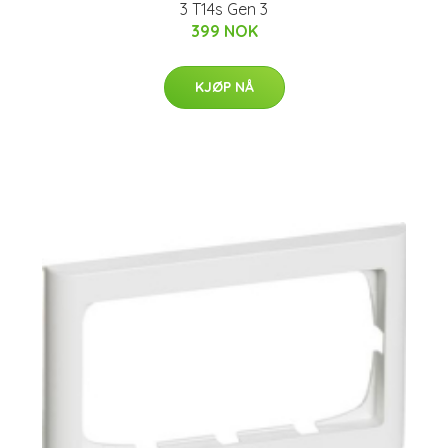
3 T14s Gen 3
399 NOK
KJØP NÅ