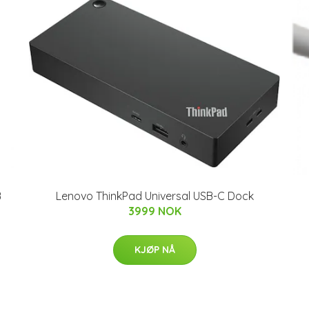
B
Lenovo ThinkPad Universal USB-C Dock
3999 NOK
KJØP NÅ