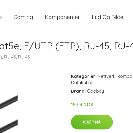
o
Gaming
Komponenter
Lyd Og Bilde
t5e, F/UTP (FTP), RJ-45, RJ-
, RJ-45, RJ-45
Kategorier:
Nettverk
,
kompon
Datakabler
Brand:
Goobay
157.3 NOK
KJØP NÅ