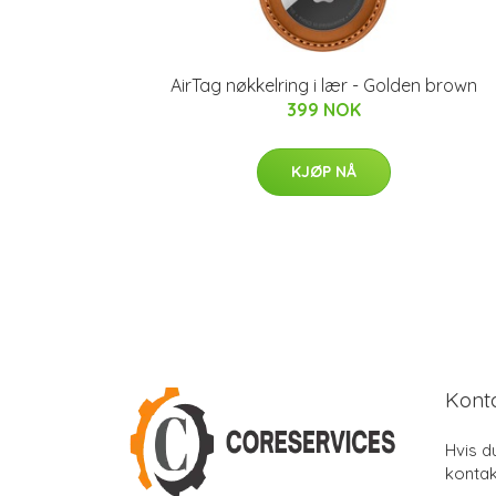
AirTag nøkkelring i lær - Golden brown
399 NOK
KJØP NÅ
Kont
Hvis d
kontak