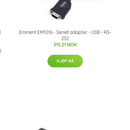
1
Eminent EM1016 - Seriell adapter - USB - RS-
232
315.21 NOK
)
KJØP NÅ