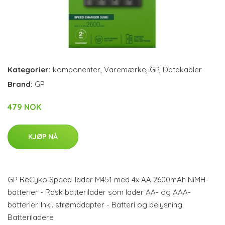
Kategorier:
komponenter
,
Varemærke
,
GP
,
Datakabler
Brand:
GP
479 NOK
KJØP NÅ
GP ReCyko Speed-lader M451 med 4x AA 2600mAh NiMH-
batterier - Rask batterilader som lader AA- og AAA-
batterier. Inkl. strømadapter - Batteri og belysning
Batteriladere