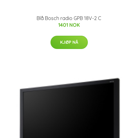
Blå Bosch radio GPB 18V-2 C
1401 NOK
KJØP NÅ