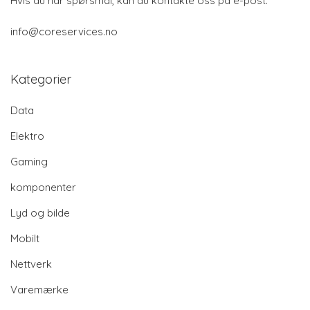
Hvis du har spørsmål, kan du kontakte oss på e-post:
info@coreservices.no
Kategorier
Data
Elektro
Gaming
komponenter
Lyd og bilde
Mobilt
Nettverk
Varemærke