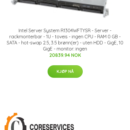
Intel Server System R1304WFTYSR - Server -
rackmonterbar - 1U - toveis - ingen CPU - RAM 0 GB -
SATA - hot-swap 2.5, 3.5 brønn(er) - uten HDD - GigE, 10
GigE - monitor: ingen
20839.94 NOK
KJØP NÅ