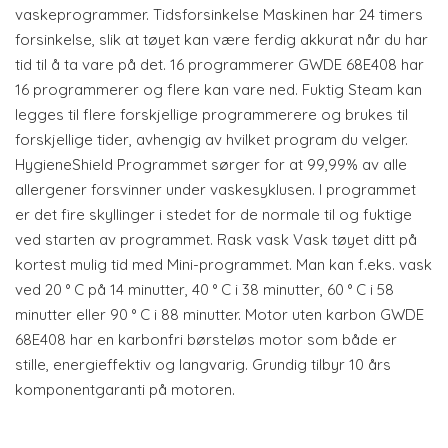
vaskeprogrammer. Tidsforsinkelse Maskinen har 24 timers
forsinkelse, slik at tøyet kan være ferdig akkurat når du har
tid til å ta vare på det. 16 programmerer GWDE 68E408 har
16 programmerer og flere kan vare ned. Fuktig Steam kan
legges til flere forskjellige programmerere og brukes til
forskjellige tider, avhengig av hvilket program du velger.
HygieneShield Programmet sørger for at 99,99% av alle
allergener forsvinner under vaskesyklusen. I programmet
er det fire skyllinger i stedet for de normale til og fuktige
ved starten av programmet. Rask vask Vask tøyet ditt på
kortest mulig tid med Mini-programmet. Man kan f.eks. vask
ved 20 ° C på 14 minutter, 40 ° C i 38 minutter, 60 ° C i 58
minutter eller 90 ° C i 88 minutter. Motor uten karbon GWDE
68E408 har en karbonfri børsteløs motor som både er
stille, energieffektiv og langvarig. Grundig tilbyr 10 års
komponentgaranti på motoren.