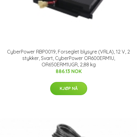
CyberPower RBP0019, Forseglet blysyre (VRLA), 12 V, 2
stykker, Svart, CyberPower OR600ERM1U,
OR650ERM1UGR, 2,88 kg
886.13 NOK
KJØP NÅ