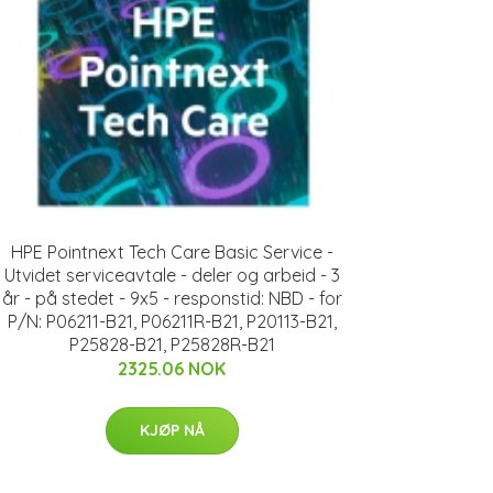
HPE Pointnext Tech Care Basic Service -
Utvidet serviceavtale - deler og arbeid - 3
år - på stedet - 9x5 - responstid: NBD - for
P/N: P06211-B21, P06211R-B21, P20113-B21,
P25828-B21, P25828R-B21
2325.06 NOK
KJØP NÅ