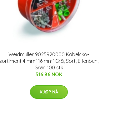
Weidmüller 9025920000 Kabelsko-
sortiment 4 mm² 16 mm² Grå, Sort, Elfenben,
Grøn 100 stk
516.86 NOK
KJØP NÅ