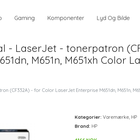
o
Gaming
Komponenter
Lyd Og Bilde
al - LaserJet - tonerpatron (C
M651dn, M651n, M651xh Color 
rpatron (CF332A) - for Color LaserJet Enterprise M651dn, M651n,
Kategorier:
Varemærke
,
HP
Brand:
HP