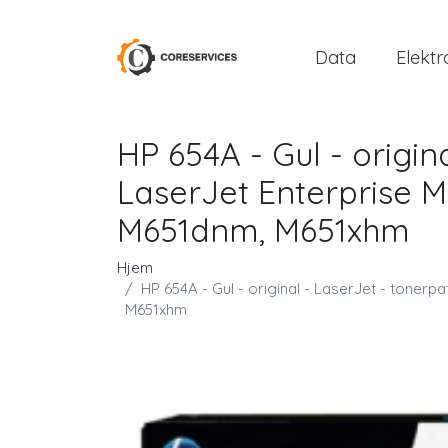
Data
Elektr
HP 654A - Gul - origin
LaserJet Enterprise 
M651dnm, M651xhm
Hjem
HP 654A - Gul - original - LaserJet - tone
M651xhm