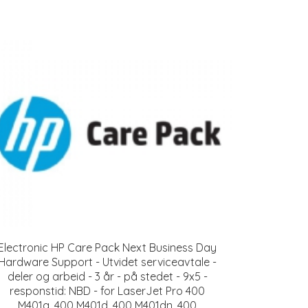
Electronic HP Care Pack Next Business Day
Hardware Support - Utvidet serviceavtale -
deler og arbeid - 3 år - på stedet - 9x5 -
responstid: NBD - for LaserJet Pro 400
M401a, 400 M401d, 400 M401dn, 400