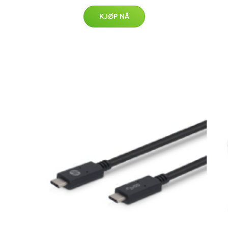
KJØP NÅ