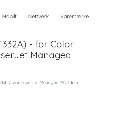
Mobilt
Nettverk
Varemærke
F332A) - for Color
LaserJet Managed
 M651xh Color LaserJet Managed M651dnm,