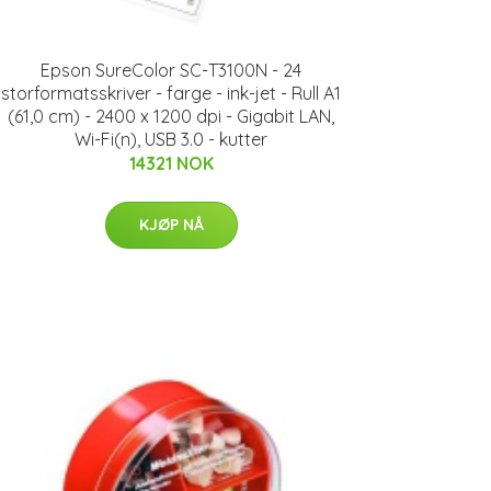
Epson SureColor SC-T3100N - 24
storformatsskriver - farge - ink-jet - Rull A1
(61,0 cm) - 2400 x 1200 dpi - Gigabit LAN,
Wi-Fi(n), USB 3.0 - kutter
14321 NOK
KJØP NÅ