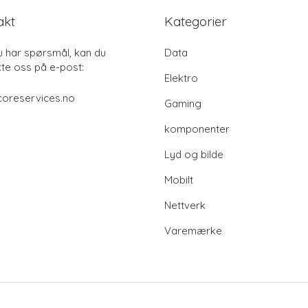
akt
Kategorier
u har spørsmål, kan du
Data
te oss på e-post:
Elektro
coreservices.no
Gaming
komponenter
Lyd og bilde
Mobilt
Nettverk
Varemærke
© 2026 Coreservices