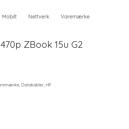
Mobilt
Nettverk
Varemærke
 8470p ZBook 15u G2
aremærke
,
Datakabler
,
HP