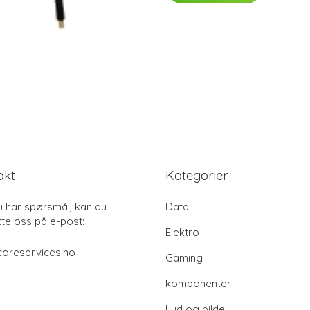
akt
Kategorier
u har spørsmål, kan du
Data
te oss på e-post:
Elektro
coreservices.no
Gaming
komponenter
Lyd og bilde