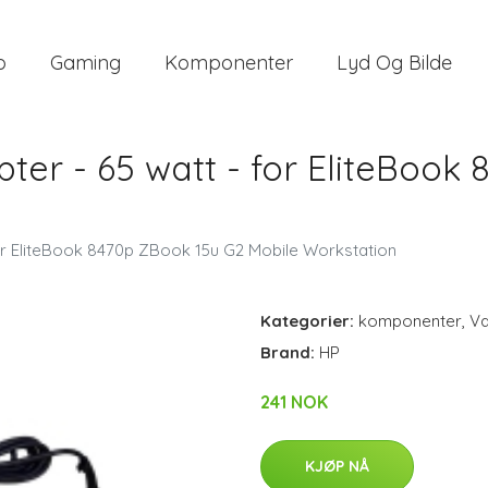
o
Gaming
Komponenter
Lyd Og Bilde
er - 65 watt - for EliteBook
or EliteBook 8470p ZBook 15u G2 Mobile Workstation
Kategorier:
komponenter
,
V
Brand:
HP
241 NOK
KJØP NÅ