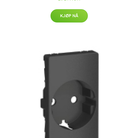
KJØP NÅ