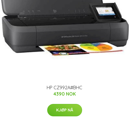
HP CZ992A#BHC
4390 NOK
KJØP NÅ