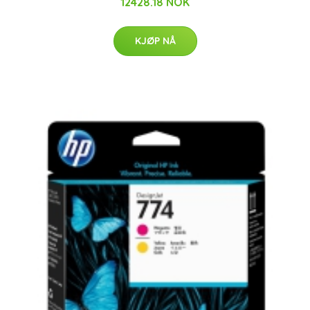
12428.18 NOK
KJØP NÅ