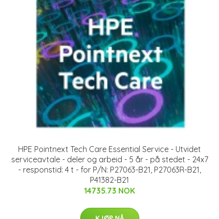
HPE Pointnext Tech Care Essential Service - Utvidet
serviceavtale - deler og arbeid - 5 år - på stedet - 24x7
- responstid: 4 t - for P/N: P27063-B21, P27063R-B21,
P41382-B21
14735.73 NOK
KJØP NÅ