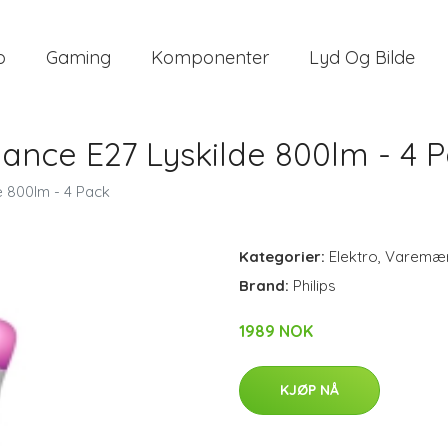
o
Gaming
Komponenter
Lyd Og Bilde
ance E27 Lyskilde 800lm - 4 
e 800lm - 4 Pack
Kategorier:
Elektro
,
Varemæ
Brand:
Philips
1989 NOK
KJØP NÅ