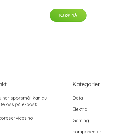
KJØP NÅ
akt
Kategorier
u har spørsmål, kan du
Data
te oss på e-post:
Elektro
coreservices.no
Gaming
komponenter