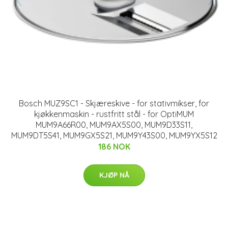
Bosch MUZ9SC1 - Skjæreskive - for stativmikser, for
kjøkkenmaskin - rustfritt stål - for OptiMUM
MUM9A66R00, MUM9AX5S00, MUM9D33S11,
MUM9DT5S41, MUM9GX5S21, MUM9Y43S00, MUM9YX5S12
186 NOK
KJØP NÅ