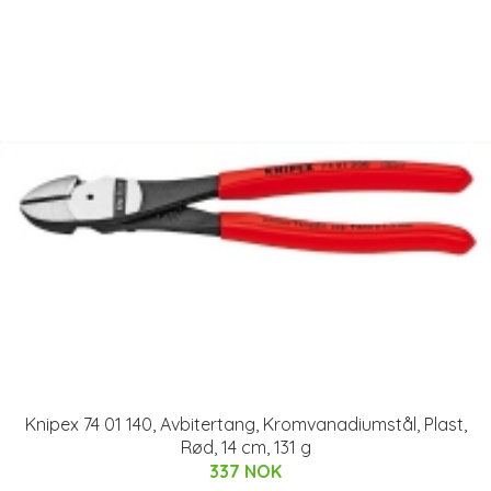
Knipex 74 01 140, Avbitertang, Kromvanadiumstål, Plast,
Rød, 14 cm, 131 g
337 NOK