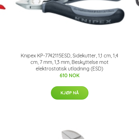
Knipex KP-7742115ESD, Sidekutter, 1,1 cm, 1,4
cm, 7 mm, 1,3 mm, Beskyttelse mot
elektrostatisk utladning (ESD)
610 NOK
KJØP NÅ