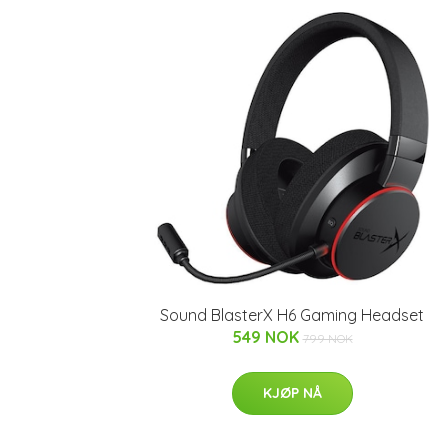
Sound BlasterX H6 Gaming Headset
549 NOK
799 NOK
KJØP NÅ