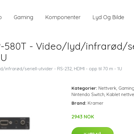
o
Gaming
Komponenter
Lyd Og Bilde
80T - Video/lyd/infrarød/ser
1U
nfrarød/seriell-utvider - RS-232, HDMI - opp til 70 m - 1U
Kategorier:
Nettverk
,
Gamin
Nintendo Switch
,
Kablet nettv
Brand:
Kramer
2943 NOK