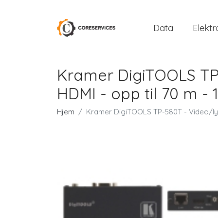
Data
Elektr
Kramer DigiTOOLS TP-5
HDMI - opp til 70 m - 
Hjem
Kramer DigiTOOLS TP-580T - Video/lyd/i