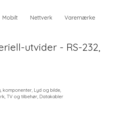
Mobilt
Nettverk
Varemærke
iell-utvider - RS-232,
g
,
komponenter
,
Lyd og bilde
,
erk
,
TV og tilbehør
,
Datakabler