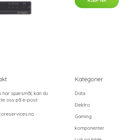
KJØP NÅ
akt
Kategorier
u har spørsmål, kan du
Data
te oss på e-post:
Elektro
coreservices.no
Gaming
komponenter
Lyd og bilde