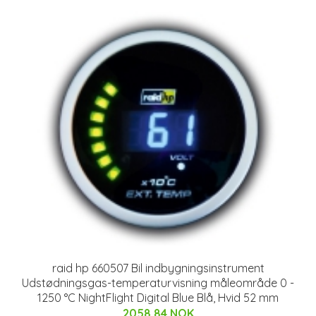
raid hp 660507 Bil indbygningsinstrument
Udstødningsgas-temperaturvisning måleområde 0 -
1250 °C NightFlight Digital Blue Blå, Hvid 52 mm
2058.84 NOK