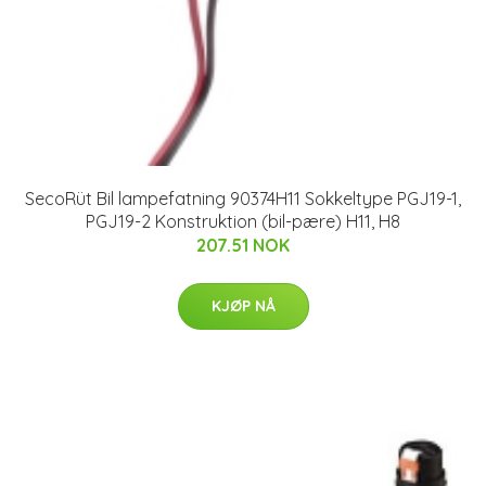
SecoRüt Bil lampefatning 90374H11 Sokkeltype PGJ19-1,
PGJ19-2 Konstruktion (bil-pære) H11, H8
207.51 NOK
KJØP NÅ