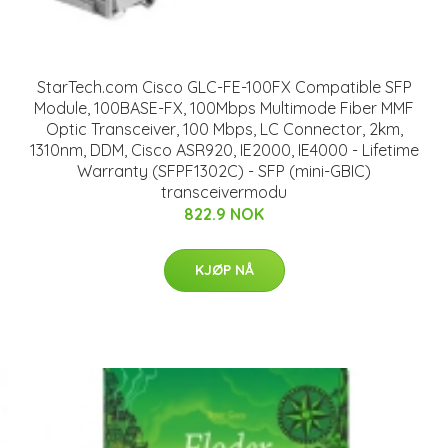
StarTech.com Cisco GLC-FE-100FX Compatible SFP
Module, 100BASE-FX, 100Mbps Multimode Fiber MMF
Optic Transceiver, 100 Mbps, LC Connector, 2km,
1310nm, DDM, Cisco ASR920, IE2000, IE4000 - Lifetime
Warranty (SFPF1302C) - SFP (mini-GBIC)
transceivermodu
822.9 NOK
KJØP NÅ