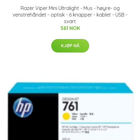
Razer Viper Mini Ultralight - Mus - høyre- og
venstrehåndet - optisk - 6 knapper - kablet - USB -
svart
561 NOK
KJØP NÅ