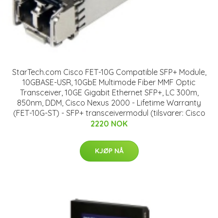
StarTech.com Cisco FET-10G Compatible SFP+ Module,
10GBASE-USR, 10GbE Multimode Fiber MMF Optic
Transceiver, 10GE Gigabit Ethernet SFP+, LC 300m,
850nm, DDM, Cisco Nexus 2000 - Lifetime Warranty
(FET-10G-ST) - SFP+ transceivermodul (tilsvarer: Cisco
2220 NOK
KJØP NÅ