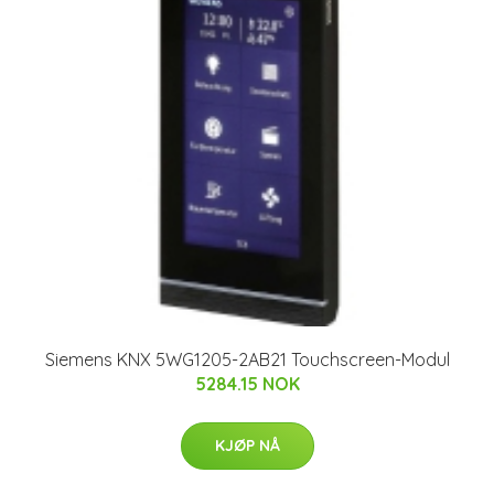
Siemens KNX 5WG1205-2AB21 Touchscreen-Modul
5284.15 NOK
KJØP NÅ