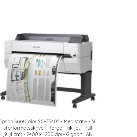
Epson SureColor SC-T5405 - Med stativ - 36
storformatsskriver - farge - ink-jet - Rull
(91,4 cm) - 2400 x 1200 dpi - Gigabit LAN,