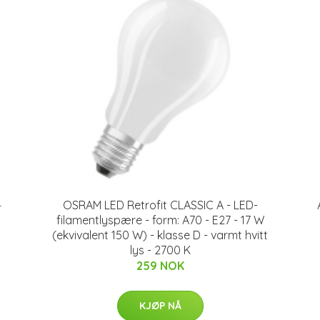
4
OSRAM LED Retrofit CLASSIC A - LED-
filamentlyspære - form: A70 - E27 - 17 W
(ekvivalent 150 W) - klasse D - varmt hvitt
lys - 2700 K
259 NOK
KJØP NÅ