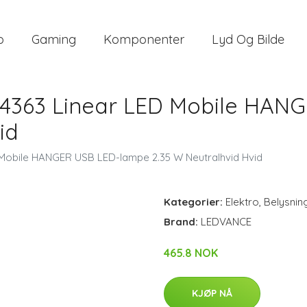
o
Gaming
Komponenter
Lyd Og Bilde
4363 Linear LED Mobile HAN
id
obile HANGER USB LED-lampe 2.35 W Neutralhvid Hvid
Kategorier:
Elektro
,
Belysnin
Brand:
LEDVANCE
465.8 NOK
KJØP NÅ