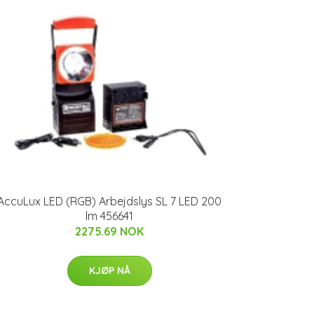
AccuLux LED (RGB) Arbejdslys SL 7 LED 200
lm 456641
2275.69 NOK
KJØP NÅ