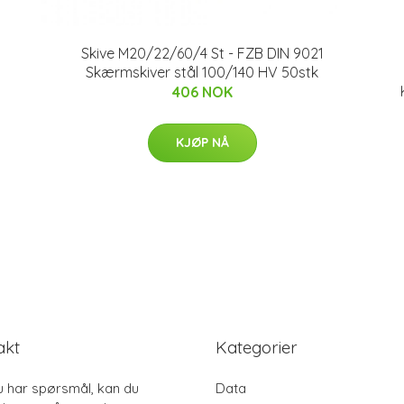
Skive M20/22/60/4 St - FZB DIN 9021
Skærmskiver stål 100/140 HV 50stk
406 NOK
KJØP NÅ
akt
Kategorier
u har spørsmål, kan du
Data