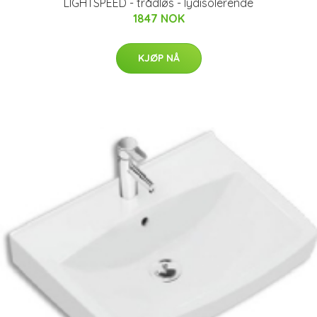
LIGHTSPEED - trådløs - lydisolerende
1847 NOK
KJØP NÅ