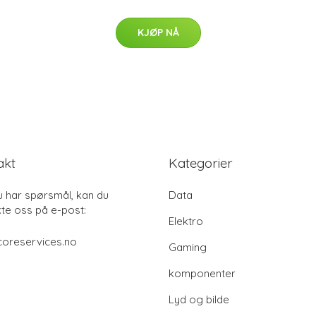
KJØP NÅ
akt
Kategorier
u har spørsmål, kan du
Data
te oss på e-post:
Elektro
coreservices.no
Gaming
komponenter
Lyd og bilde