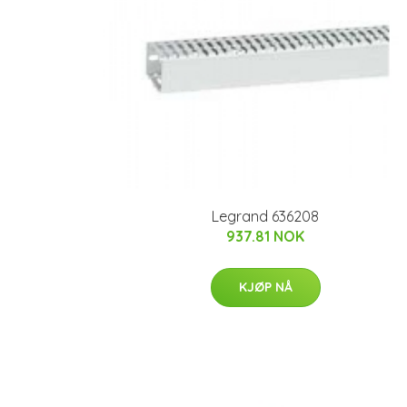
Legrand 636208
937.81 NOK
KJØP NÅ