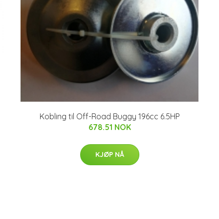
Kobling til Off-Road Buggy 196cc 6.5HP
678.51 NOK
KJØP NÅ