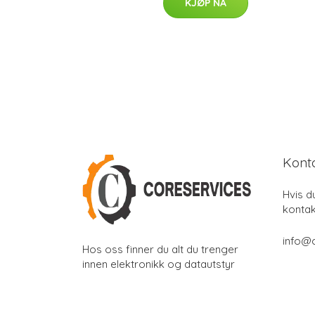
KJØP NÅ
Kont
Hvis d
kontak
info@
Hos oss finner du alt du trenger
innen elektronikk og datautstyr