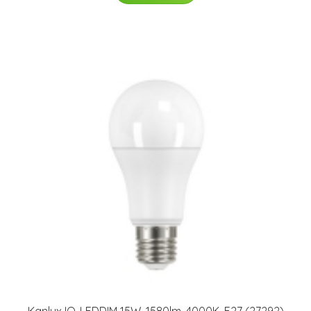
Kanlux IQ-LEDDIM 15W, 1580lm, 4000K, E27 (27292)