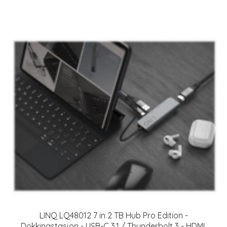
LINQ LQ48012 7 in 2 TB Hub Pro Edition -
Dokkingstasjon - USB-C 3.1 / Thunderbolt 3 - HDMI,