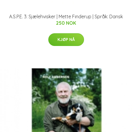
A.S.P.E. 3: Sjælehvisker | Mette Finderup | Språk: Dansk
250 NOK
KJØP NÅ