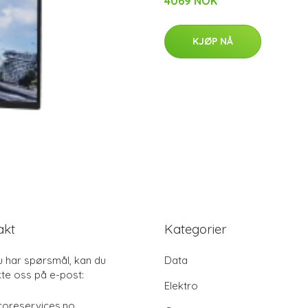
4069 NOK
KJØP NÅ
akt
Kategorier
u har spørsmål, kan du
Data
te oss på e-post:
Elektro
coreservices.no