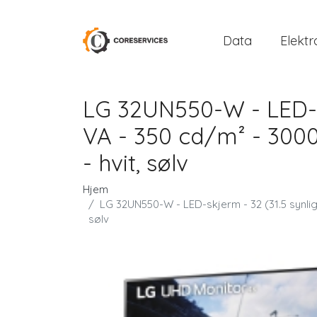
Data
Elektr
LG 32UN550-W - LED-sk
VA - 350 cd/m² - 3000
- hvit, sølv
Hjem
LG 32UN550-W - LED-skjerm - 32 (31.5 synlig)
sølv