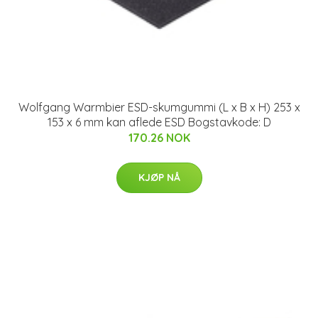
Wolfgang Warmbier ESD-skumgummi (L x B x H) 253 x
153 x 6 mm kan aflede ESD Bogstavkode: D
170.26 NOK
KJØP NÅ