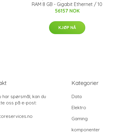
RAM 8 GB - Gigabit Ethernet / 10
56157 NOK
KJØP NÅ
akt
Kategorier
u har spørsmål, kan du
Data
te oss på e-post:
Elektro
coreservices.no
Gaming
komponenter