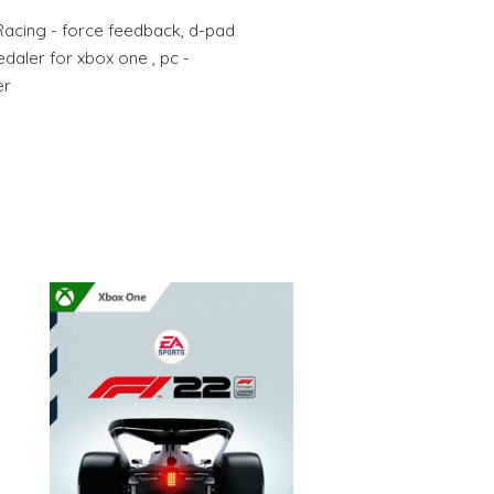
Racing - force feedback, d-pad
daler for xbox one , pc -
er