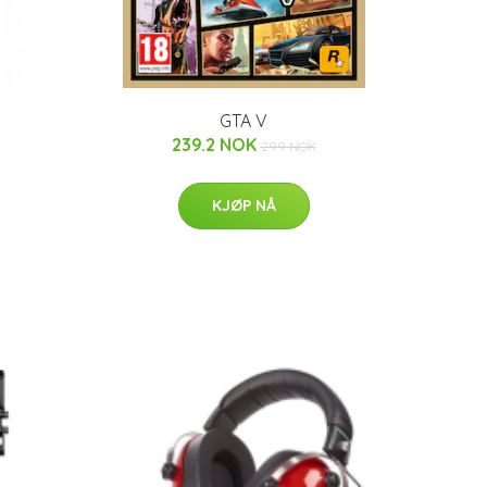
GTA V
239.2 NOK
299 NOK
KJØP NÅ