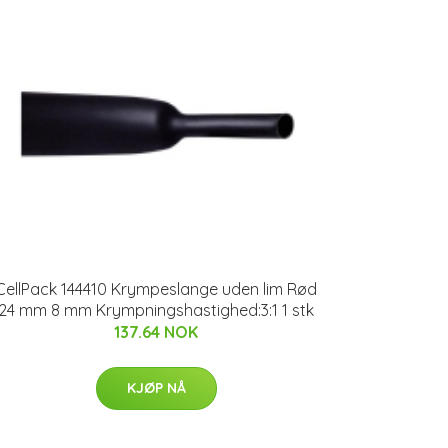
CellPack 144410 Krympeslange uden lim Rød
24 mm 8 mm Krympningshastighed:3:1 1 stk
137.64 NOK
KJØP NÅ