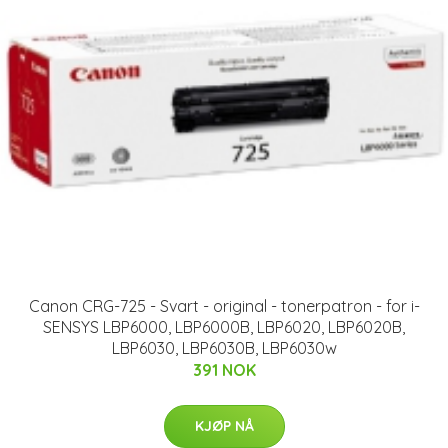
Canon CRG-725 - Svart - original - tonerpatron - for i-
SENSYS LBP6000, LBP6000B, LBP6020, LBP6020B,
LBP6030, LBP6030B, LBP6030w
391 NOK
KJØP NÅ