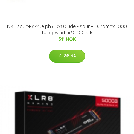
NKT spun+ skrue ph 6,0x60 ude - spun+ Duramax 1000
fuldgevind tx30 100 stk
311 NOK
KJØP NÅ