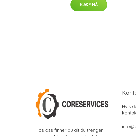
KJØP NÅ
Kont
Hvis d
kontak
info@
Hos oss finner du alt du trenger