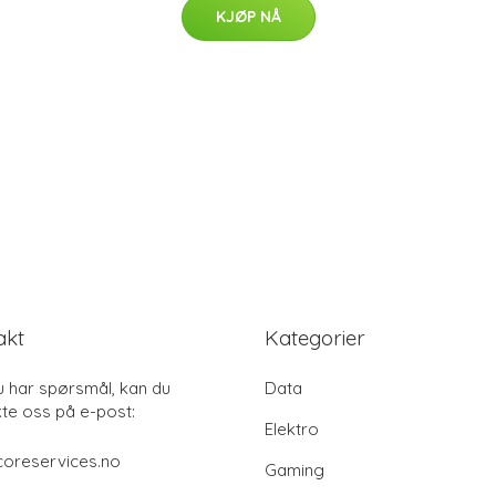
KJØP NÅ
akt
Kategorier
u har spørsmål, kan du
Data
te oss på e-post:
Elektro
coreservices.no
Gaming