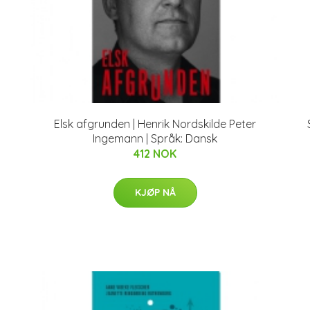
n
Elsk afgrunden | Henrik Nordskilde Peter
Ingemann | Språk: Dansk
412 NOK
KJØP NÅ