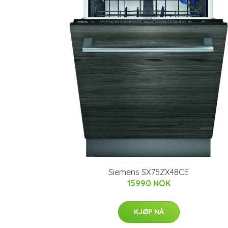
Siemens SX75ZX48CE
15990 NOK
KJØP NÅ