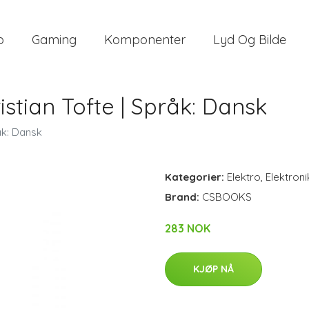
o
Gaming
Komponenter
Lyd Og Bilde
stian Tofte | Språk: Dansk
åk: Dansk
Kategorier:
Elektro
,
Elektroni
Brand:
CSBOOKS
283 NOK
KJØP NÅ