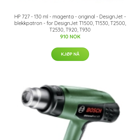
HP 727 - 130 ml - magenta - original - DesignJet -
blekkpatron - for DesignJet T1500, T1530, T2500,
T2530, T920, T930
910 NOK
KJØP NÅ