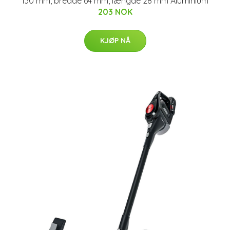
130 mm, bredde 64 mm, længde 28 mm Aluminium
203 NOK
KJØP NÅ