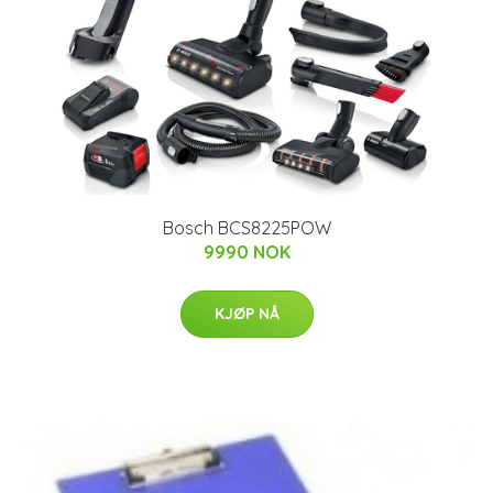
Bosch BCS8225POW
9990 NOK
KJØP NÅ