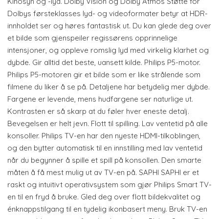
Kinosyn og -lyd. Dolby Vision og Dolby Atmos Støtte for
Dolbys førsteklasses lyd- og videoformater betyr at HDR-
innholdet ser og høres fantastisk ut. Du kan glede deg over
et bilde som gjenspeiler regissørens opprinnelige
intensjoner, og oppleve romslig lyd med virkelig klarhet og
dybde. Gir alltid det beste, uansett kilde. Philips P5-motor.
Philips P5-motoren gir et bilde som er like strålende som
filmene du liker å se på. Detaljene har betydelig mer dybde.
Fargene er levende, mens hudfargene ser naturlige ut.
Kontrasten er så skarp at du føler hver eneste detalj.
Bevegelsen er helt jevn. Flott til spilling. Lav ventetid på alle
konsoller. Philips TV-en har den nyeste HDMI-tilkoblingen,
og den bytter automatisk til en innstilling med lav ventetid
når du begynner å spille et spill på konsollen. Den smarte
måten å få mest mulig ut av TV-en på. SAPHI SAPHI er et
raskt og intuitivt operativsystem som gjør Philips Smart TV-
en til en fryd å bruke. Gled deg over flott bildekvalitet og
énknappstilgang til en tydelig ikonbasert meny. Bruk TV-en