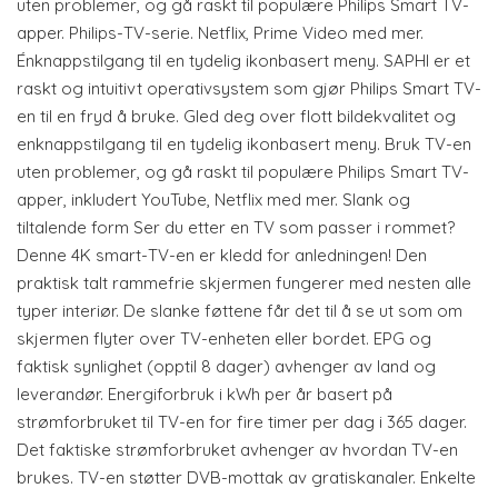
uten problemer, og gå raskt til populære Philips Smart TV-
apper. Philips-TV-serie. Netflix, Prime Video med mer.
Énknappstilgang til en tydelig ikonbasert meny. SAPHI er et
raskt og intuitivt operativsystem som gjør Philips Smart TV-
en til en fryd å bruke. Gled deg over flott bildekvalitet og
enknappstilgang til en tydelig ikonbasert meny. Bruk TV-en
uten problemer, og gå raskt til populære Philips Smart TV-
apper, inkludert YouTube, Netflix med mer. Slank og
tiltalende form Ser du etter en TV som passer i rommet?
Denne 4K smart-TV-en er kledd for anledningen! Den
praktisk talt rammefrie skjermen fungerer med nesten alle
typer interiør. De slanke føttene får det til å se ut som om
skjermen flyter over TV-enheten eller bordet. EPG og
faktisk synlighet (opptil 8 dager) avhenger av land og
leverandør. Energiforbruk i kWh per år basert på
strømforbruket til TV-en for fire timer per dag i 365 dager.
Det faktiske strømforbruket avhenger av hvordan TV-en
brukes. TV-en støtter DVB-mottak av gratiskanaler. Enkelte