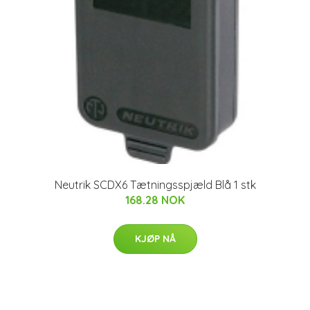
Neutrik SCDX6 Tætningsspjæld Blå 1 stk
168.28 NOK
KJØP NÅ