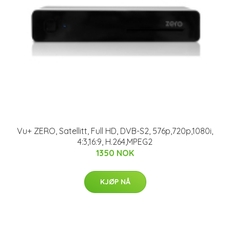
Vu+ ZERO, Satellitt, Full HD, DVB-S2, 576p,720p,1080i,
4:3,16:9, H.264,MPEG2
1350 NOK
KJØP NÅ