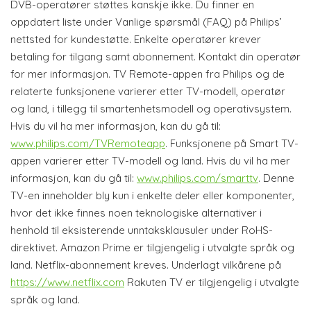
DVB-operatører støttes kanskje ikke. Du finner en
oppdatert liste under Vanlige spørsmål (FAQ) på Philips’
nettsted for kundestøtte. Enkelte operatører krever
betaling for tilgang samt abonnement. Kontakt din operatør
for mer informasjon. TV Remote-appen fra Philips og de
relaterte funksjonene varierer etter TV-modell, operatør
og land, i tillegg til smartenhetsmodell og operativsystem.
Hvis du vil ha mer informasjon, kan du gå til:
www.philips.com/TVRemoteapp
. Funksjonene på Smart TV-
appen varierer etter TV-modell og land. Hvis du vil ha mer
informasjon, kan du gå til:
www.philips.com/smarttv
. Denne
TV-en inneholder bly kun i enkelte deler eller komponenter,
hvor det ikke finnes noen teknologiske alternativer i
henhold til eksisterende unntaksklausuler under RoHS-
direktivet. Amazon Prime er tilgjengelig i utvalgte språk og
land. Netflix-abonnement kreves. Underlagt vilkårene på
https://www.netflix.com
Rakuten TV er tilgjengelig i utvalgte
språk og land.