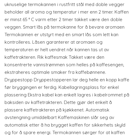
uknuselige termokannen i rustfritt stål med doble vegger
beholder all aroma og temperatur i mer enn 2 timer. Kaffen
er minst 65 ° C varm etter 2 timer takket være den doble
veggen. Smart lås på termokanne for å bevare aromaen
Termokannen er utstyrt med en smart lås som lett kan
kontrolleres. Låsen garanterer at aromaen og
temperaturen er helt uendret når kannen tas ut av
kaffetrakteren. Rik kaffesmak Takket være den
konsentrerte vannstrømmen som helles på kaffesengen,
ekstraheres optimale smaker fra kaffebønnene.
Dryppestopp Dryppestopperen lar deg helle en kopp kaffe
før bryggingen er ferdig. Kabellagringsplass for enkel
plassering Ekstra kabel kan enkelt lagres i kabelrommet på
baksiden av kaffetrakteren. Dette gjør det enkelt å
plassere kaffetrakteren på kjøkkenet. Automatisk
avstengning umiddelbart Kaffemaskinen slår seg av
automatisk etter å ha brygget kaffen for sikkerhets skyld
og for å spare energi. Termokannen sørger for at kaffen