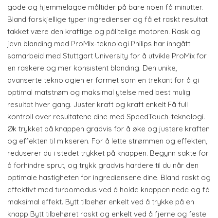
gode og hjemmelagde måltider på bare noen få minutter.
Bland forskjellige typer ingredienser og få et raskt resultat
takket være den kraftige og pålitelige motoren. Rask og
jevn blanding med ProMix-teknologi Philips har inngått
samarbeid med Stuttgart University for å utvikle ProMix for
en raskere og mer konsistent blanding. Den unike,
avanserte teknologien er formet som en trekant for å gi
optimal matstrøm og maksimal ytelse med best mulig
resultat hver gang. Juster kraft og kraft enkelt Få full
kontroll over resultatene dine med SpeedTouch-teknologi.
Øk trykket på knappen gradvis for å øke og justere kraften
og effekten til mikseren. For å lette strømmen og effekten,
reduserer du i stedet trykket på knappen. Begynn sakte for
å forhindre sprut, og trykk gradvis hardere til du når den
optimale hastigheten for ingrediensene dine. Bland raskt og
effektivt med turbomodus ved å holde knappen nede og få
maksimal effekt. Bytt tilbehør enkelt ved å trykke på en
knapp Bytt tilbehøret raskt og enkelt ved å fjerne og feste