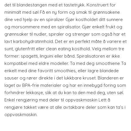
det til blandestangen med et tastetrykk. Konstruert for
minimalt med søl Få en ny form og smak til grønnsakene
dine ved hjelp av en spiralizer Gjør kostholdet ditt sunnere
og morsommere med en spiralisator. Gjør enkelt frukt og
grønnsaker til nudler, spiraler og strenger som også har et
lavt karbohydratinnhold. Det er en perfekt måte å variere et
sunt, glutenfritt eller clean eating kosthold. Velg mellom tre
former: spagetti, linguini eller bånd. Spiralisatoren er ikke
kompatibel med eldre modeller. Ta med deg smoothiene Ta
enkelt med dine favoritt smoothies, eller lagre blandede
sauser og rører direkte i det lukkbare kruset. Blanderen er
laget av BPA-frie materialer og har en innebygd foring som
forhindrer lekkasje, slik at du kan ta den med deg, uten søl.
Enkel rengjøring med deler til oppvaskmaskin Lett å
rengjøre takket være at alle avtakbare deler som kan ta’s i
oppvaskmaskin.