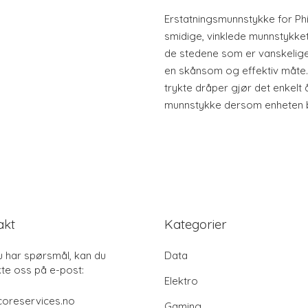
Erstatningsmunnstykke for Phil
smidige, vinklede munnstykket
de stedene som er vanskelige
en skånsom og effektiv måte
trykte dråper gjør det enkelt 
munnstykke dersom enheten bli
akt
Kategorier
u har spørsmål, kan du
Data
te oss på e-post:
Elektro
coreservices.no
Gaming