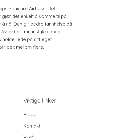
ips Sonicare Airfloss. Det
 gjør det enkelt å komme til på
 å nå. Den gir bedre tannhelse på
. Avtakbart munnstykke med
å holde rede på sitt eget
r delt mellom flere.
Viktige linker
Blogg
Kontakt
Vilkår