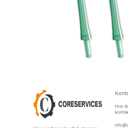
Kont
Hvis d
kontak
info@