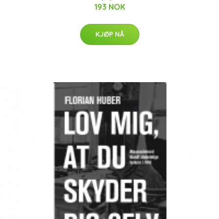
193 NOK
KJØP NÅ