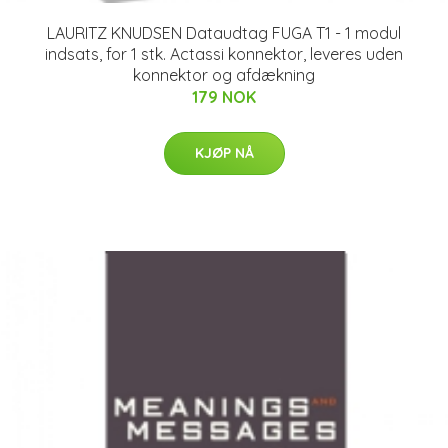
LAURITZ KNUDSEN Dataudtag FUGA T1 - 1 modul
indsats, for 1 stk. Actassi konnektor, leveres uden
konnektor og afdækning
179 NOK
KJØP NÅ