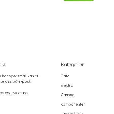
akt
Kategorier
u har spørsmål, kan du
Data
te oss på e-post:
Elektro
coreservices.no
Gaming
komponenter
Lyd og bilde