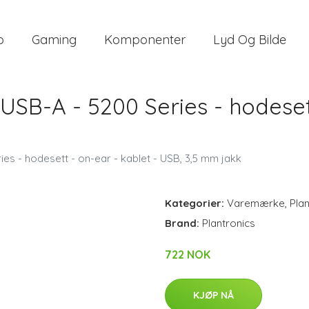
o
Gaming
Komponenter
Lyd Og Bilde
USB-A - 5200 Series - hodesett
es - hodesett - on-ear - kablet - USB, 3,5 mm jakk
Kategorier:
Varemærke
,
Plan
Brand:
Plantronics
722 NOK
KJØP NÅ