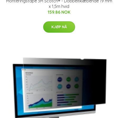
Monteringstape 3M Scotch® - Dobbeltklæbende 19 mm
x 1,5m hvid
159.86 NOK
KJØP NÅ