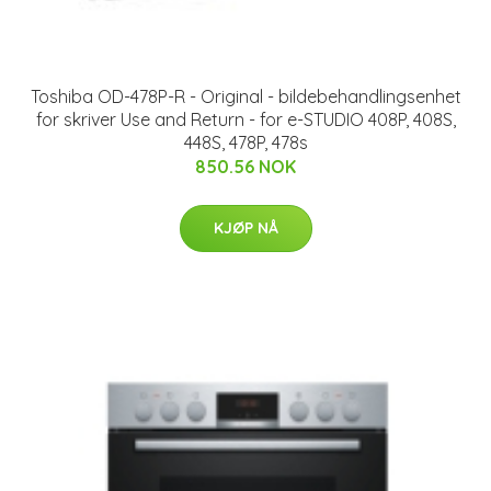
Toshiba OD-478P-R - Original - bildebehandlingsenhet
for skriver Use and Return - for e-STUDIO 408P, 408S,
448S, 478P, 478s
850.56 NOK
KJØP NÅ