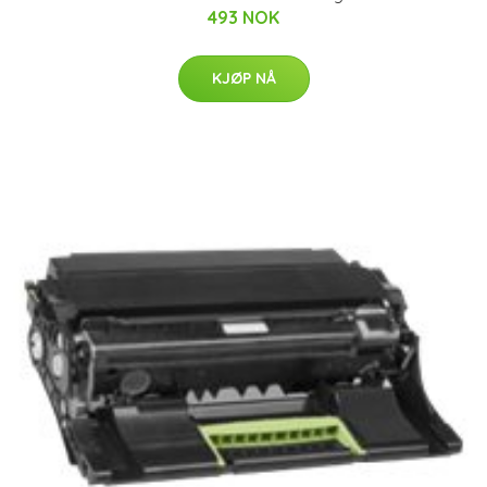
493 NOK
KJØP NÅ